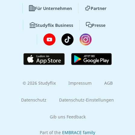
Für Unternehmen
Partner
Studyflix Business
Presse
© 2026 Studyflix
Impressum
AGB
Datenschutz
Datenschutz-Einstellungen
Gib uns Feedback
Part of the
EMBRACE family