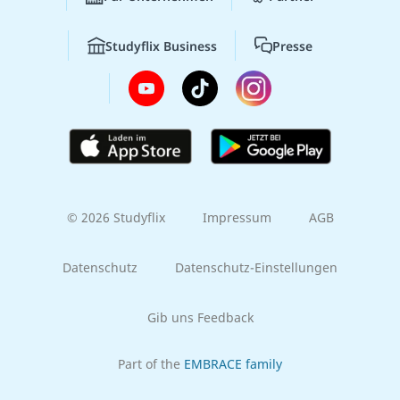
Studyflix Business
Presse
© 2026 Studyflix
Impressum
AGB
Datenschutz
Datenschutz-Einstellungen
Gib uns Feedback
Part of the
EMBRACE family