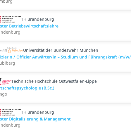
mburg
TH Brandenburg
ter Betriebswirtschaftslehre
andenburg
Universität der Bundeswehr München
izierin / Offizier Anwärter/in – Studium und Führungskraft (m/w/
ubiberg
Technische Hochschule Ostwestfalen-Lippe
tschaftspsychologie (B.Sc.)
mgo
TH Brandenburg
ster Digitalisierung & Management
andenburg