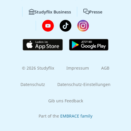
Studyflix Business
Presse
© 2026 Studyflix
Impressum
AGB
Datenschutz
Datenschutz-Einstellungen
Gib uns Feedback
Part of the
EMBRACE family