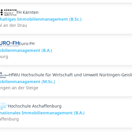
FH Kärnten
haltiges Immobilienmanagement (B.Sc.)
al an der Drau
Euro-FH
bilienmanagement (B.A.)
burg
HfWU Hochschule für Wirtschaft und Umwelt Nürtingen-Geisl
bilienmanagement (M.Sc.)
ingen an der Steige
Hochschule Aschaffenburg
rnationales Immobilienmanagement (B.A.)
affenburg