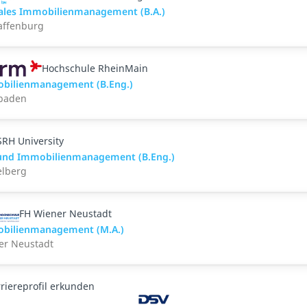
tales Immobilienmanagement (B.A.)
affenburg
Hochschule RheinMain
bilienmanagement (B.Eng.)
baden
SRH University
und Immobilienmanagement (B.Eng.)
elberg
FH Wiener Neustadt
bilienmanagement (M.A.)
er Neustadt
riereprofil erkunden