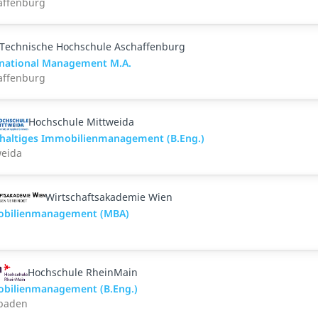
affenburg
Technische Hochschule Aschaffenburg
rnational Management M.A.
affenburg
Hochschule Mittweida
haltiges Immobilienmanagement (B.Eng.)
weida
Wirtschaftsakademie Wien
bilienmanagement (MBA)
Hochschule RheinMain
bilienmanagement (B.Eng.)
baden