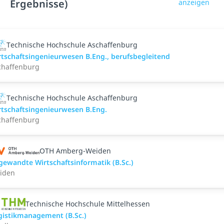
Ergebnisse)
anzeigen
Technische Hochschule Aschaffenburg
rtschaftsingenieurwesen B.Eng., berufsbegleitend
chaffenburg
Technische Hochschule Aschaffenburg
rtschaftsingenieurwesen B.Eng.
chaffenburg
OTH Amberg-Weiden
gewandte Wirtschaftsinformatik (B.Sc.)
iden
Technische Hochschule Mittelhessen
gistikmanagement (B.Sc.)