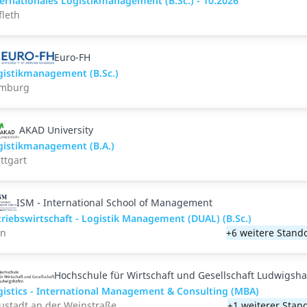
ernationales Logistikmanagement (B.Sc.) - 10.2026
fleth
Euro-FH
gistikmanagement (B.Sc.)
mburg
AKAD University
gistikmanagement (B.A.)
ttgart
ISM - International School of Management
riebswirtschaft - Logistik Management (DUAL) (B.Sc.)
ln
+6 weitere Stand
Hochschule für Wirtschaft und Gesellschaft Ludwigsh
gistics - International Management & Consulting (MBA)
ustadt an der Weinstraße
+1 weiterer Stan