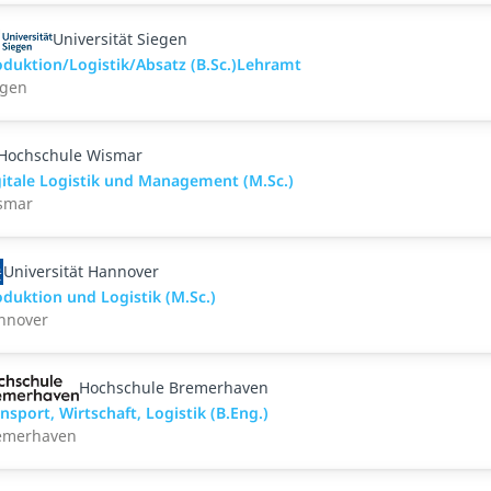
Universität Siegen
oduktion/Logistik/Absatz (B.Sc.)Lehramt
egen
Hochschule Wismar
gitale Logistik und Management (M.Sc.)
smar
Universität Hannover
duktion und Logistik (M.Sc.)
nnover
Hochschule Bremerhaven
nsport, Wirtschaft, Logistik (B.Eng.)
emerhaven