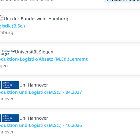
Uni der Bundeswehr Hamburg
istik (B.Sc.)
mburg
Universität Siegen
oduktion/Logistik/Absatz (M.Ed.)Lehramt
egen
Uni Hannover
duktion und Logistik (M.Sc.) - 04.2027
nnover
Uni Hannover
duktion und Logistik (M.Sc.) - 10.2026
nnover