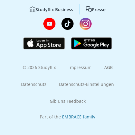
Studyflix Business
Presse
© 2026 Studyflix
Impressum
AGB
Datenschutz
Datenschutz-Einstellungen
Gib uns Feedback
Part of the
EMBRACE family