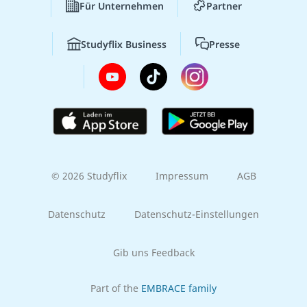
Für Unternehmen
Partner
Studyflix Business
Presse
© 2026 Studyflix
Impressum
AGB
Datenschutz
Datenschutz-Einstellungen
Gib uns Feedback
Part of the
EMBRACE family