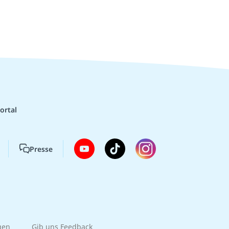
ortal
Presse
gen
Gib uns Feedback