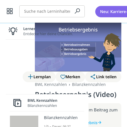
Suche
Neu: Karriere
Lernen lohnt sich!
Entdecke hier deine Chancen.
Lernplan
Merken
Link teilen
BWL Kennzahlen
Bilanzkennzahlen
Betriebsergebnis (Video)
BWL Kennzahlen
Bilanzkennzahlen
Weitere Infos erhältst du im Beitrag zum
Video
Bilanzkennzahlen
zum Beitrag: Betriebsergebnis
1/5 – Dauer: 06:37