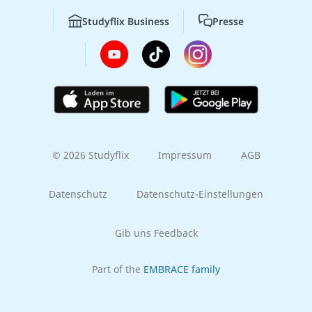
Studyflix Business
Presse
© 2026 Studyflix
Impressum
AGB
Datenschutz
Datenschutz-Einstellungen
Gib uns Feedback
Part of the
EMBRACE family