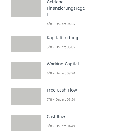
Kennzahlen
Goldene
Finanzierungsrege
Bilanzkennzahlen
l
Bilanzkennzahlen
Dauer: 06:37
4/8 – Dauer: 04:55
Goldene Bilanzregel
Dauer: 03:40
Kapitalbindung
Gezeichnetes Kapital
5/8 – Dauer: 05:05
Dauer: 05:21
Anlagenintensität
Dauer: 04:29
Working Capital
Betriebsergebnis
Dauer: 04:26
6/8 – Dauer: 03:30
Free Cash Flow
7/8 – Dauer: 03:50
Cashflow
8/8 – Dauer: 04:49