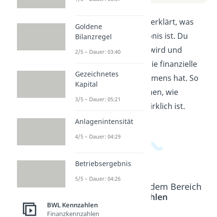
In diesem Video wird dir erklärt, was
Goldene
genau das Betriebsergebnis ist. Du
Bilanzregel
lernst, wie es berechnet wird und
2/5 – Dauer: 03:40
welchen Einfluss es auf die finanzielle
Gezeichnetes
Situation eines Unternehmens hat. So
Kapital
kannst du besser verstehen, wie
3/5 – Dauer: 05:21
erfolgreich ein Betrieb wirklich ist.
Anlagenintensität
4/5 – Dauer: 04:29
Betriebsergebnis
5/5 – Dauer: 04:26
Beliebte Inhalte aus dem Bereich
BWL Kennzahlen
BWL Kennzahlen
Finanzkennzahlen