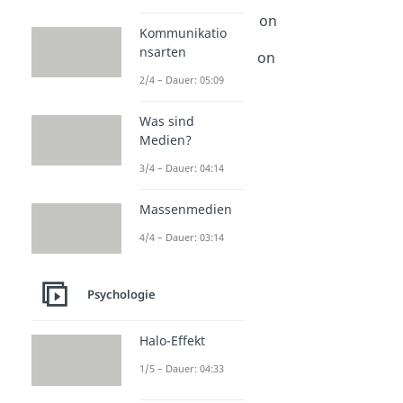
Motive & Motivation
Extrinsische Motivation
Kommunikatio
Dauer: 02:43
nsarten
Intrinsische Motivation
Dauer: 02:36
2/4 – Dauer: 05:09
Motive
Dauer: 05:27
Was sind
Medien?
3/4 – Dauer: 04:14
Massenmedien
4/4 – Dauer: 03:14
Psychologie
Halo-Effekt
1/5 – Dauer: 04:33