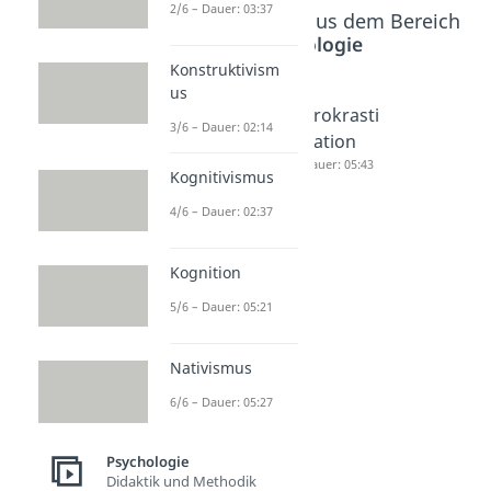
2/6 – Dauer: 03:37
Beliebte Inhalte aus dem Bereich
Psychologie
Konstruktivism
us
Intrinsisc
Motive
Prokrasti
3/6 – Dauer: 02:14
he
Dauer: 05:27
nation
Motivatio
Dauer: 05:43
Kognitivismus
n
4/6 – Dauer: 02:37
Dauer: 02:36
Kognition
5/6 – Dauer: 05:21
Nativismus
6/6 – Dauer: 05:27
Psychologie
Didaktik und Methodik