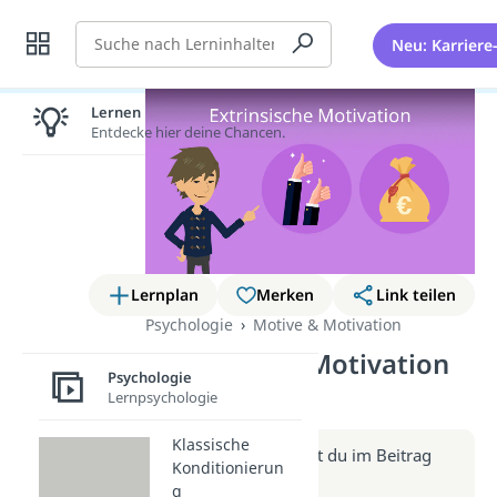
Suche
Neu: Karriere
Lernen lohnt sich!
Entdecke hier deine Chancen.
Lernplan
Merken
Link teilen
Psychologie
Motive & Motivation
Extrinsische Motivation
Psychologie
(Video)
Lernpsychologie
Klassische
Weitere Infos erhältst du im Beitrag
Konditionierun
zum Video
g