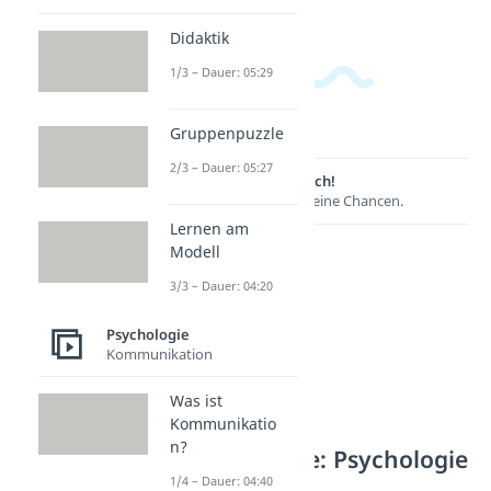
Didaktik
1/3 – Dauer: 05:29
Gruppenpuzzle
2/3 – Dauer: 05:27
Lernen lohnt sich!
Entdecke hier deine Chancen.
Lernen am
Modell
3/3 – Dauer: 04:20
Psychologie
Kommunikation
Was ist
Kommunikatio
n?
Weitere Inhalte: Psychologie
1/4 – Dauer: 04:40