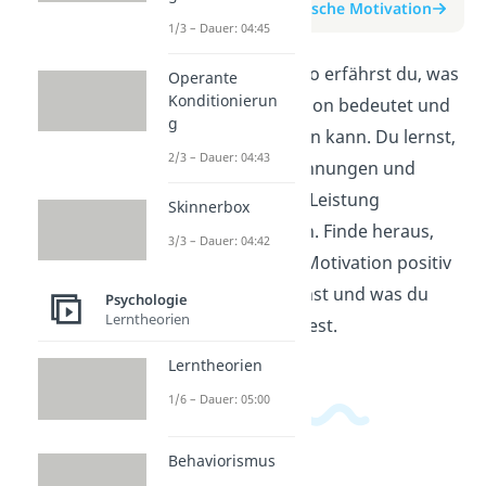
zum Beitrag: Extrinsische Motivation
1/3 – Dauer: 04:45
In diesem Erklärvideo erfährst du, was
Operante
Konditionierun
extrinsische Motivation bedeutet und
g
wie sie dich antreiben kann. Du lernst,
2/3 – Dauer: 04:43
warum äußere Belohnungen und
Anerkennung deine Leistung
Skinnerbox
beeinflussen können. Finde heraus,
3/3 – Dauer: 04:42
wie du extrinsische Motivation positiv
für dich nutzen kannst und was du
Psychologie
Lerntheorien
dabei beachten solltest.
Lerntheorien
1/6 – Dauer: 05:00
Behaviorismus