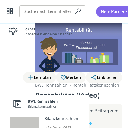
Suche
Neu: Karriere
Lernen lohnt sich!
Entdecke hier deine Chancen.
Lernplan
Merken
Link teilen
BWL Kennzahlen
Rentabilitätskennzahlen
Rentabilität (Video)
BWL Kennzahlen
Bilanzkennzahlen
Weitere Infos erhältst du im Beitrag zum
Video
Bilanzkennzahlen
zum Beitrag: Rentabilität
1/5 – Dauer: 06:37