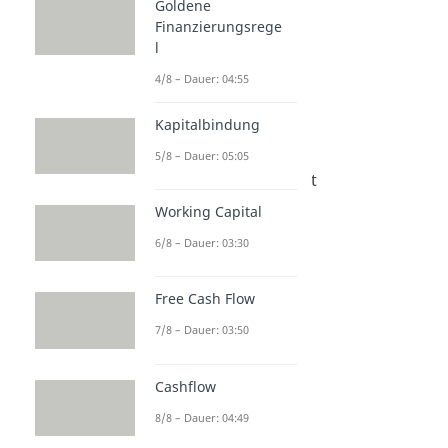
Kennzahlen
Goldene
Finanzierungsrege
Rentabilitätskennzahlen
l
Rentabilität
Dauer: 04:27
4/8 – Dauer: 04:55
Eigenkapitalrentabilität
Dauer: 04:56
Kapitalbindung
Fremdkapitalrentabilität
5/8 – Dauer: 05:05
Dauer: 03:59
Gesamtkapitalrentabilität
Dauer: 04:11
Working Capital
Umsatzrentabilität
Dauer: 03:53
6/8 – Dauer: 03:30
Free Cash Flow
7/8 – Dauer: 03:50
Cashflow
8/8 – Dauer: 04:49