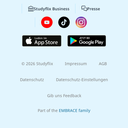
Studyflix Business
Presse
© 2026 Studyflix
Impressum
AGB
Datenschutz
Datenschutz-Einstellungen
Gib uns Feedback
Part of the
EMBRACE family