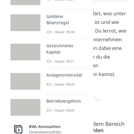
In diesem Video wird erklärt, was unter
Goldene
Rentabilität zu verstehen ist und wie
Bilanzregel
man sie berechnen kann. Du lernst, wie
2/5 – Dauer: 03:40
wichtig Rentabilität für Unternehmen
Gezeichnetes
ist und welche Kennzahlen dabei eine
Kapital
Rolle spielen. Erfahre, wie du die
3/5 – Dauer: 05:21
Rentabilität deines eigenen
Unternehmens optimieren kannst.
Anlagenintensität
4/5 – Dauer: 04:29
Betriebsergebnis
5/5 – Dauer: 04:26
Beliebte Inhalte aus dem Bereich
BWL Kennzahlen
BWL Kennzahlen
Finanzkennzahlen