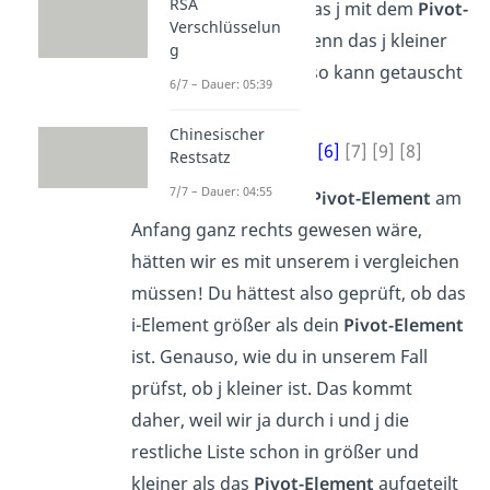
RSA
Dann wird nur noch das j mit dem
Pivot-
Verschlüsselun
Element
getauscht, wenn das j kleiner
g
ist. Die 1 ist kleiner, also kann getauscht
6/7 – Dauer: 05:39
werden.
Chinesischer
[1] [4] [2] [5] [3]
[6]
[7] [9] [8]
Restsatz
7/7 – Dauer: 04:55
Wichtig!
Wenn unser
Pivot-Element
am
Anfang ganz rechts gewesen wäre,
hätten wir es mit unserem i vergleichen
müssen! Du hättest also geprüft, ob das
i-Element größer als dein
Pivot-Element
ist. Genauso, wie du in unserem Fall
prüfst, ob j kleiner ist. Das kommt
daher, weil wir ja durch i und j die
restliche Liste schon in größer und
kleiner als das
Pivot-Element
aufgeteilt