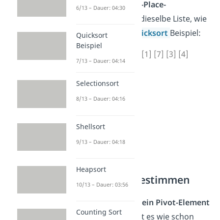
Für die tatsächliche
In-Place-
6/13 – Dauer: 04:30
Variante
nehmen wir dieselbe Liste, wie
für das allgemeine
Quicksort
Beispiel:
Quicksort
Beispiel
[6] [8] [2] [5] [9] [1] [7] [3] [4]
7/13 – Dauer: 04:14
Selectionsort
8/13 – Dauer: 04:16
Shellsort
9/13 – Dauer: 04:18
Heapsort
Pivot-Element bestimmen
10/13 – Dauer: 03:56
Als erstes müssen wir
ein Pivot-Element
Counting Sort
bestimmen
. Dafür gibt es wie schon