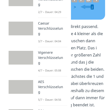
g
2/7 – Dauer: 04:29
Caesar
In unserem Fall ist es direkt passend.
Verschlüsselun
Die 8 ist größer und die 4 kleiner als die
g
6. In dieser Variante tauschen dann
3/7 – Dauer: 04:04
diese Zahlen direkt ihren Platz. Das i
Vigenere
sucht weiter nach einer größeren Zahl
Verschlüsselun
und findet dann die 9 und das j die
g
kleinere Zahl 3. Wir tauschen die beiden.
4/7 – Dauer: 05:08
Dann findet das j als Nächstes die 1 und
AES
das i als Nächstes 7. Dabei überkreuzen
Verschlüsselun
sich die beiden aber, weshalb zu diesem
g
Zeitpunkt der Durchlauf dann immer für
5/7 – Dauer: 04:56
den aktuellen Vorgang beendet ist.