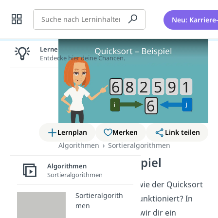
Suche
Neu: Karriere
Lernen lohnt sich!
Entdecke hier deine Chancen.
Lernplan
Merken
Link teilen
Algorithmen
Sortieralgorithmen
Quicksort Beispiel
Algorithmen
Sortieralgorithmen
Du möchtest wissen, wie der Quicksort
Sortieralgorith
als In-Place-Variante funktioniert? In
men
diesem Artikel zeigen wir dir ein