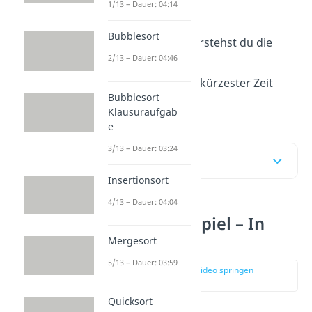
1/13 – Dauer: 04:14
ausführliches Beispiel.
Bubblesort
Mit unserem
Video
verstehst du die
2/13 – Dauer: 04:46
einzelnen Schritte des
Sortieralgorithmus in kürzester Zeit
Bubblesort
problemlos!
Klausuraufgab
e
3/13 – Dauer: 03:24
Inhaltsübersicht
Insertionsort
4/13 – Dauer: 04:04
Quicksort Beispiel – In
Place
Mergesort
5/13 – Dauer: 03:59
zur Stelle im Video springen
(00:12)
Quicksort