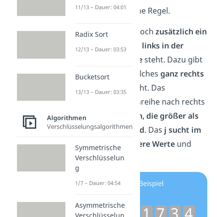
11/13 – Dauer: 04:01
vorhin keine allgemeine Regel.
Diesmal gibt es aber noch
zusätzlich ein
Radix Sort
i
, welches immer
ganz links in der
12/13 – Dauer: 03:53
restlichen Zahlenreihe
steht. Dazu gibt
es dann noch ein
j
, welches
ganz rechts
Bucketsort
in der Zahlenreihe
steht. Das
13/13 – Dauer: 03:35
i
durchläuft die Zahlenreihe nach rechts
und
sucht nach Zahlen, die größer als
Algorithmen
Verschlüsselungsalgorithmen
das Pivot-Element sind
. Das
j sucht im
Gegensatz dazu kleinere Werte
und
Symmetrische
läuft dabei nach links.
Verschlüsselun
g
1/7 – Dauer: 04:54
Asymmetrische
Verschlüsselun