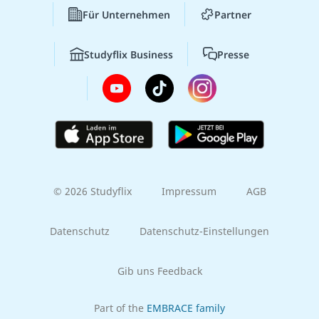
Für Unternehmen
Partner
Studyflix Business
Presse
© 2026 Studyflix
Impressum
AGB
Datenschutz
Datenschutz-Einstellungen
Gib uns Feedback
Part of the
EMBRACE family