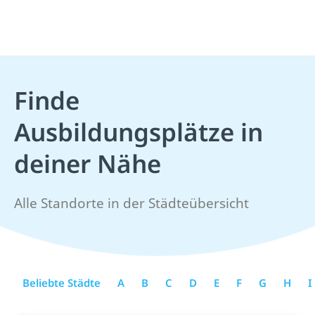
Finde
Ausbildungsplätze in
deiner Nähe
Alle Standorte in der Städteübersicht
Beliebte Städte
A
B
C
D
E
F
G
H
I