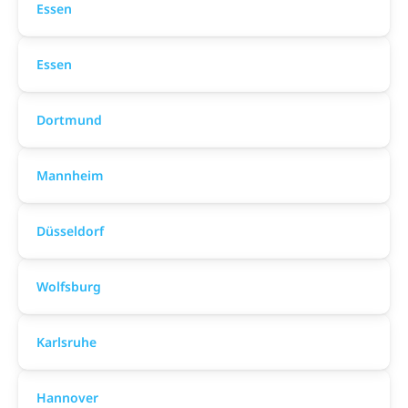
Essen
Essen
Dortmund
Mannheim
Düsseldorf
Wolfsburg
Karlsruhe
Hannover