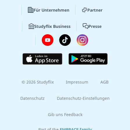
Für Unternehmen
Partner
Studyflix Business
Presse
© 2026 Studyflix
Impressum
AGB
Datenschutz
Datenschutz-Einstellungen
Gib uns Feedback
Part of the
EMBRACE family