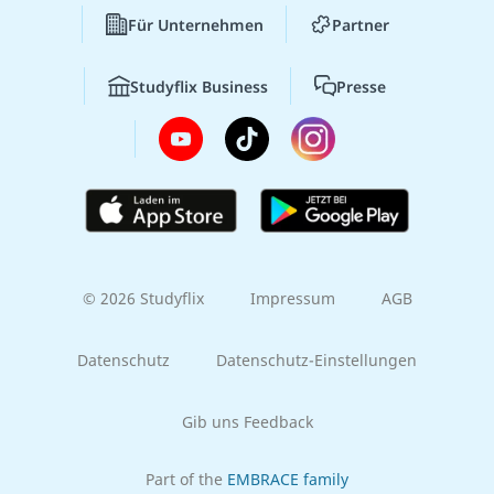
Für Unternehmen
Partner
Studyflix Business
Presse
© 2026 Studyflix
Impressum
AGB
Datenschutz
Datenschutz-Einstellungen
Gib uns Feedback
Part of the
EMBRACE family