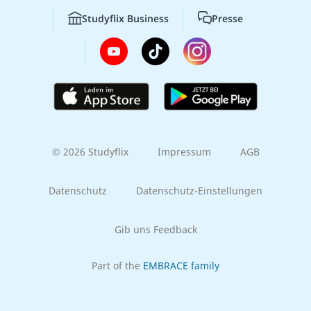
Studyflix Business
Presse
© 2026 Studyflix
Impressum
AGB
Datenschutz
Datenschutz-Einstellungen
Gib uns Feedback
Part of the
EMBRACE family