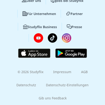
Über uns
Jobs bei Studyflix
Für Unternehmen
Partner
Studyflix Business
Presse
© 2026 Studyflix
Impressum
AGB
Datenschutz
Datenschutz-Einstellungen
Gib uns Feedback