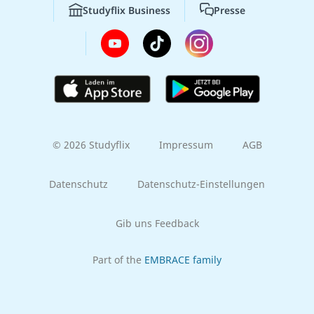
Studyflix Business
Presse
© 2026 Studyflix
Impressum
AGB
Datenschutz
Datenschutz-Einstellungen
Gib uns Feedback
Part of the
EMBRACE family