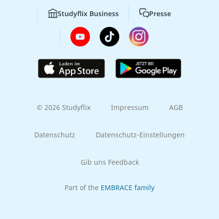
Studyflix Business
Presse
© 2026 Studyflix
Impressum
AGB
Datenschutz
Datenschutz-Einstellungen
Gib uns Feedback
Part of the
EMBRACE family