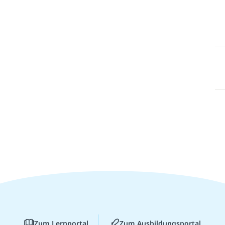
Zum Lernportal
Zum Ausbildungsportal