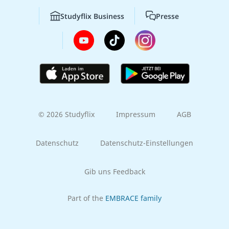
Studyflix Business
Presse
© 2026 Studyflix
Impressum
AGB
Datenschutz
Datenschutz-Einstellungen
Gib uns Feedback
Part of the
EMBRACE family