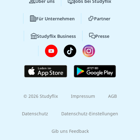
Über uns
Jobs bei Studyflix
Für Unternehmen
Partner
Studyflix Business
Presse
© 2026 Studyflix
Impressum
AGB
Datenschutz
Datenschutz-Einstellungen
Gib uns Feedback