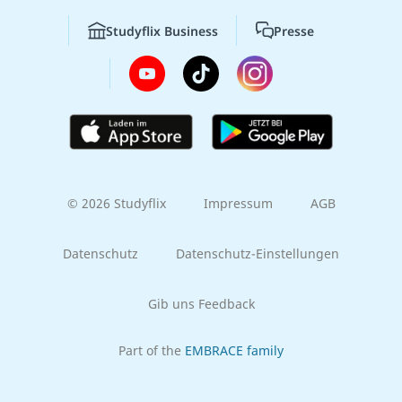
Studyflix Business
Presse
© 2026 Studyflix
Impressum
AGB
Datenschutz
Datenschutz-Einstellungen
Gib uns Feedback
Part of the
EMBRACE family