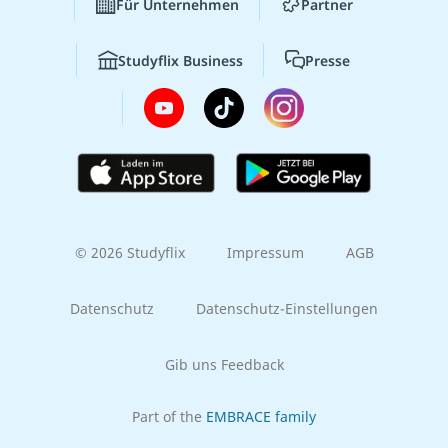
Für Unternehmen
Partner
Studyflix Business
Presse
© 2026 Studyflix
Impressum
AGB
Datenschutz
Datenschutz-Einstellungen
Gib uns Feedback
Part of the
EMBRACE family