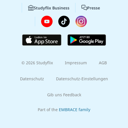
Studyflix Business
Presse
© 2026 Studyflix
Impressum
AGB
Datenschutz
Datenschutz-Einstellungen
Gib uns Feedback
Part of the
EMBRACE family