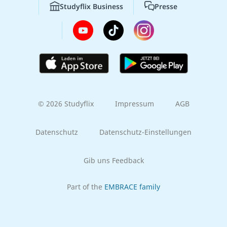
Studyflix Business
Presse
© 2026 Studyflix
Impressum
AGB
Datenschutz
Datenschutz-Einstellungen
Gib uns Feedback
Part of the
EMBRACE family