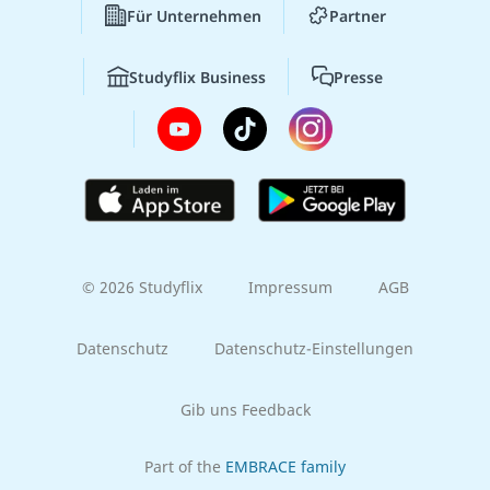
Für Unternehmen
Partner
Studyflix Business
Presse
© 2026 Studyflix
Impressum
AGB
Datenschutz
Datenschutz-Einstellungen
Gib uns Feedback
Part of the
EMBRACE family