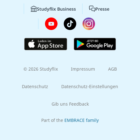
Studyflix Business
Presse
© 2026 Studyflix
Impressum
AGB
Datenschutz
Datenschutz-Einstellungen
Gib uns Feedback
Part of the
EMBRACE family