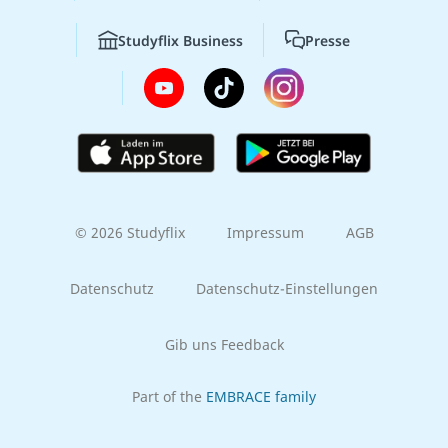
Studyflix Business
Presse
© 2026 Studyflix
Impressum
AGB
Datenschutz
Datenschutz-Einstellungen
Gib uns Feedback
Part of the
EMBRACE family