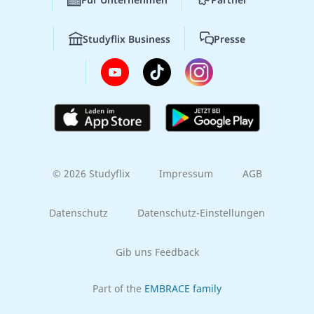
Studyflix Business
Presse
© 2026 Studyflix
Impressum
AGB
Datenschutz
Datenschutz-Einstellungen
Gib uns Feedback
Part of the
EMBRACE family