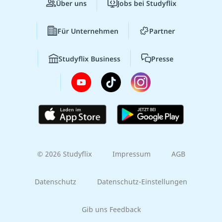
Über uns
Jobs bei Studyflix
Für Unternehmen
Partner
Studyflix Business
Presse
© 2026 Studyflix
Impressum
AGB
Datenschutz
Datenschutz-Einstellungen
Gib uns Feedback