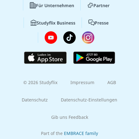
Für Unternehmen
Partner
Studyflix Business
Presse
© 2026 Studyflix
Impressum
AGB
Datenschutz
Datenschutz-Einstellungen
Gib uns Feedback
Part of the
EMBRACE family