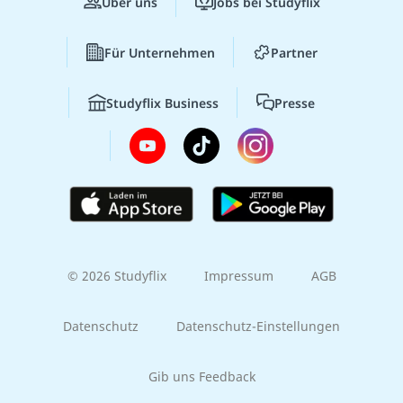
Über uns
Jobs bei Studyflix
Für Unternehmen
Partner
Studyflix Business
Presse
© 2026 Studyflix
Impressum
AGB
Datenschutz
Datenschutz-Einstellungen
Gib uns Feedback