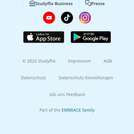
Studyflix Business
Presse
© 2026 Studyflix
Impressum
AGB
Datenschutz
Datenschutz-Einstellungen
Gib uns Feedback
Part of the
EMBRACE family