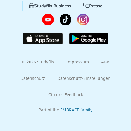
Studyflix Business
Presse
© 2026 Studyflix
Impressum
AGB
Datenschutz
Datenschutz-Einstellungen
Gib uns Feedback
Part of the
EMBRACE family