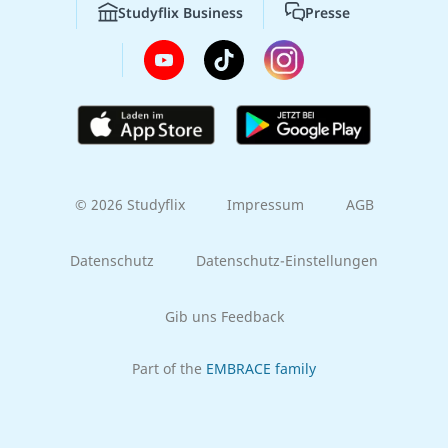
Studyflix Business
Presse
© 2026 Studyflix
Impressum
AGB
Datenschutz
Datenschutz-Einstellungen
Gib uns Feedback
Part of the
EMBRACE family