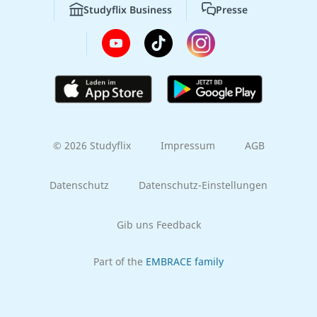
Studyflix Business
Presse
© 2026 Studyflix
Impressum
AGB
Datenschutz
Datenschutz-Einstellungen
Gib uns Feedback
Part of the
EMBRACE family