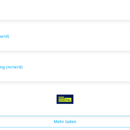
/w/d)
ung (m/w/d)
Mehr laden