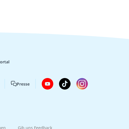
ortal
Presse
gen
Gib uns Feedback