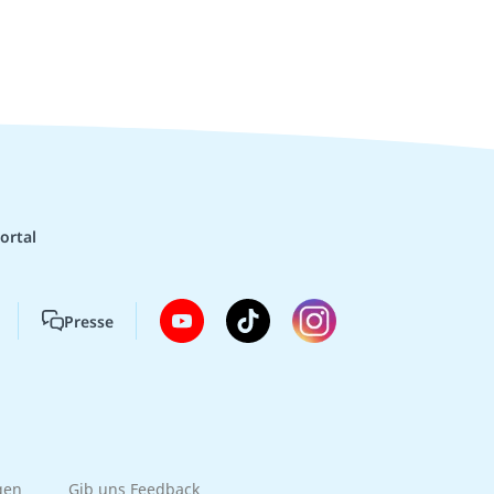
ortal
Presse
gen
Gib uns Feedback