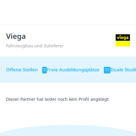
Viega
Fahrzeugbau und Zulieferer
Offene Stellen
Freie Ausbildungsplätze
Duale Stud
3
17
Dieser Partner hat leider noch kein Profil angelegt