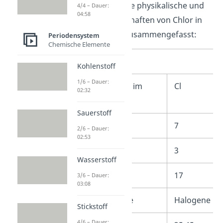
Wir haben dir einige physikalische und
4/4 – Dauer:
04:58
chemische Eigenschaften von Chlor in
einem Steckbrief zusammengefasst:
Periodensystem
Chemische Elemente
Chlor Steckbrief
Kohlenstoff
1/6 – Dauer:
Zeichen / Symbol im
Cl
02:32
Periodensystem
Sauerstoff
Hauptgruppe
7
2/6 – Dauer:
02:53
Periode
3
Wasserstoff
Ordnungszahl
17
3/6 – Dauer:
03:08
Elementkategorie
Halogene
Stickstoff
4/6 – Dauer: