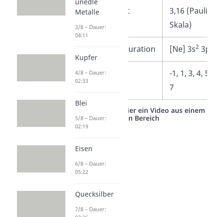
unedle
Elektronegativität
3,16 (Pauling
Metalle
Skala)
3/8 – Dauer:
04:11
2
5
Elektronenkonfiguration
[Ne] 3s
3p
Kupfer
Oxidationszahlen
-1, 1, 3, 4, 5, 6
4/8 – Dauer:
02:33
7
Blei
Studyflix vernetzt: Hier ein Video aus einem
anderen Bereich
5/8 – Dauer:
02:19
Eisen
6/8 – Dauer:
05:22
Quecksilber
7/8 – Dauer: