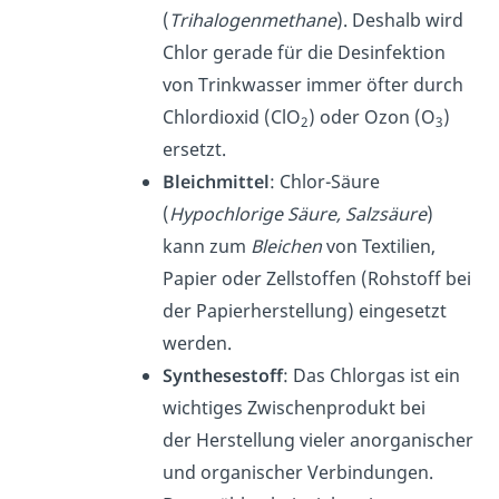
(
Trihalogenmethane
). Deshalb wird
Chlor gerade für die Desinfektion
von Trinkwasser immer öfter durch
Chlordioxid (ClO
) oder Ozon (O
)
2
3
ersetzt.
Bleichmittel
: Chlor-Säure
(
Hypochlorige Säure, Salzsäure
)
kann zum
Bleichen
von Textilien,
Papier oder Zellstoffen (Rohstoff bei
der Papierherstellung) eingesetzt
werden.
Synthesestoff
: Das Chlorgas ist ein
wichtiges Zwischenprodukt bei
der Herstellung vieler anorganischer
und organischer Verbindungen.