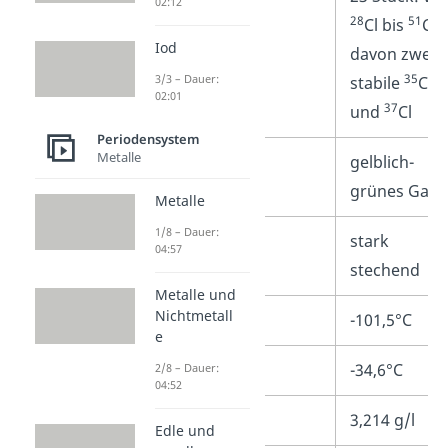
02:12
28
51
Cl bis
Cl,
Iod
davon zwei
35
3/3 – Dauer:
stabile
Cl
02:01
37
und
Cl
Periodensystem
Metalle
Aussehen
gelblich-
grünes Gas
Metalle
1/8 – Dauer:
Geruch
stark
04:57
stechend
Metalle und
Nichtmetall
Schmelzpunkt
-101,5°C
e
Siedepunkt
-34,6°C
2/8 – Dauer:
04:52
Dichte
3,214 g/l
Edle und