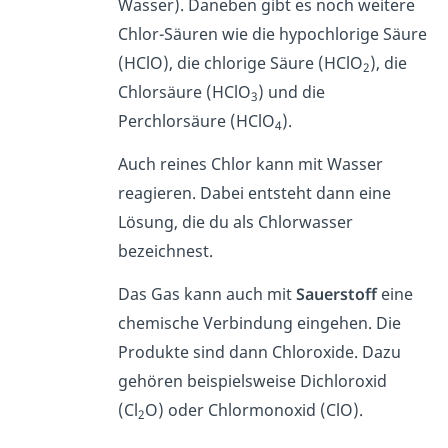
Wasser). Daneben gibt es noch weitere
Chlor-Säuren wie die hypochlorige Säure
(HClO), die chlorige Säure (HClO
), die
2
Chlorsäure (HClO
) und die
3
Perchlorsäure (HClO
).
4
Auch reines Chlor kann mit Wasser
reagieren. Dabei entsteht dann eine
Lösung, die du als Chlorwasser
bezeichnest.
Das Gas kann auch mit
Sauerstoff
eine
chemische Verbindung eingehen. Die
Produkte sind dann Chloroxide. Dazu
gehören beispielsweise Dichloroxid
(Cl
O) oder Chlormonoxid (ClO).
2