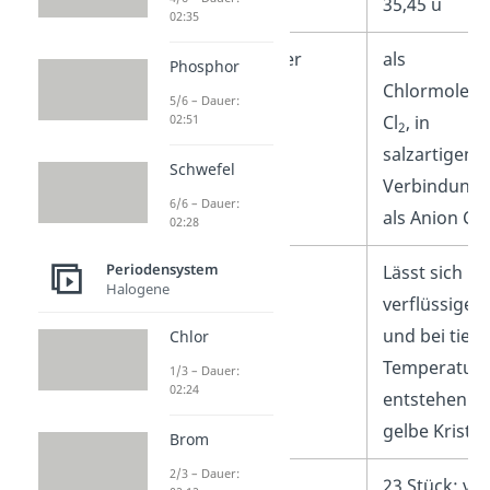
Molare Masse
35,45 u
02:35
Vorkommen in der
als
Phosphor
Natur
Chlormolekü
5/6 – Dauer:
02:51
Cl
, in
2
salzartigen
Schwefel
Verbindung
6/6 – Dauer:
–
als Anion Cl
02:28
Periodensystem
Besonderheiten
Lässt sich
Halogene
verflüssigen
und bei tiefe
Chlor
Temperatur
1/3 – Dauer:
02:24
entstehen
gelbe Kristal
Brom
2/3 – Dauer:
Isotope
23 Stück: vo