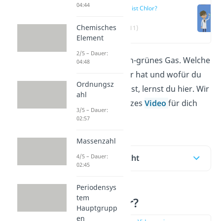
04:44
Was ist Chlor?
Chemisches
(00:11)
Element
2/5 – Dauer:
Chlor ist ein gelblich-grünes Gas. Welche
04:48
Eigenschaften Chlor hat und wofür du
Ordnungsz
es verwenden kannst, lernst du hier. Wir
ahl
haben auch ein kurzes
Video
für dich
3/5 – Dauer:
vorbereitet!
02:57
Massenzahl
4/5 – Dauer:
Inhaltsübersicht
02:45
Periodensys
tem
Was ist Chlor?
Hauptgrupp
en