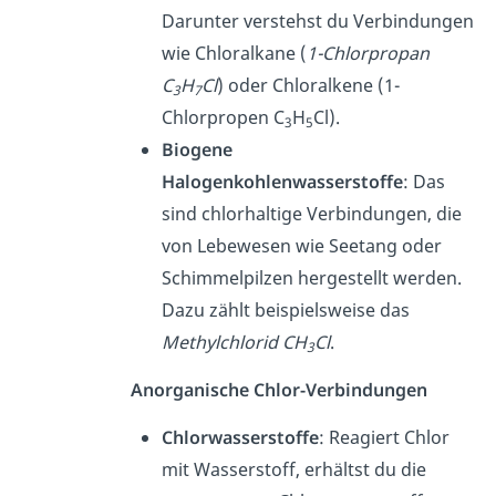
Darunter verstehst du Verbindungen
wie Chloralkane (
1-Chlorpropan
C
H
Cl
) oder Chloralkene (1-
3
7
Chlorpropen C
H
Cl).
3
5
Biogene
Halogenkohlenwasserstoffe
: Das
sind chlorhaltige Verbindungen, die
von Lebewesen wie Seetang oder
Schimmelpilzen hergestellt werden.
Dazu zählt beispielsweise das
Methylchlorid
CH
Cl
.
3
Anorganische Chlor-Verbindungen
Chlorwasserstoffe
: Reagiert Chlor
mit Wasserstoff, erhältst du die