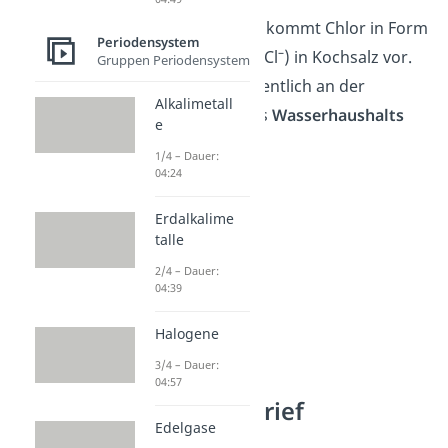
In unserem Körper kommt Chlor in Form
Periodensystem
–
von Chlorid-Ionen (Cl
) in Kochsalz vor.
Gruppen Periodensystem
Dadurch ist es wesentlich an der
Alkalimetall
Regulation
unseres
Wasserhaushalts
e
beteiligt.
1/4 – Dauer:
04:24
Erdalkalime
talle
2/4 – Dauer:
04:39
Halogene
3/4 – Dauer:
04:57
Chlor Steckbrief
Edelgase