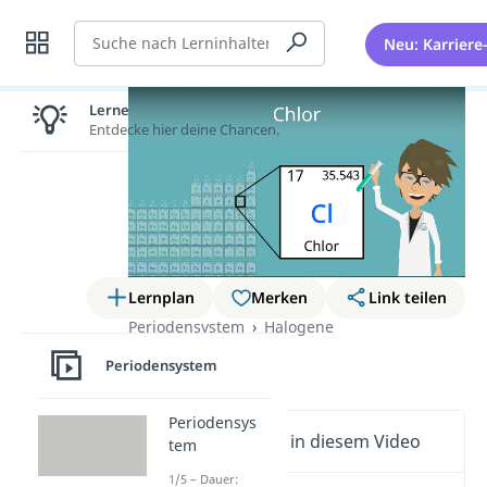
Suche
Neu: Karriere
Lernen lohnt sich!
Entdecke hier deine Chancen.
Lernplan
Merken
Link teilen
Periodensystem
Halogene
Chlor
Periodensystem
Periodensys
Wichtige Inhalte in diesem Video
tem
1/5 – Dauer: