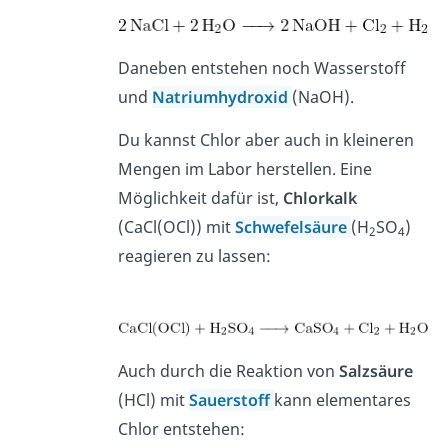
Daneben entstehen noch Wasserstoff
und
Natriumhydroxid
(NaOH).
Du kannst Chlor aber auch in kleineren
Mengen im Labor herstellen. Eine
Möglichkeit dafür ist,
Chlorkalk
(CaCl(OCl)) mit
Schwefelsäure
(H
SO
)
2
4
reagieren zu lassen:
Auch durch die Reaktion von
Salzsäure
(HCl) mit
Sauerstoff
kann elementares
Chlor entstehen: