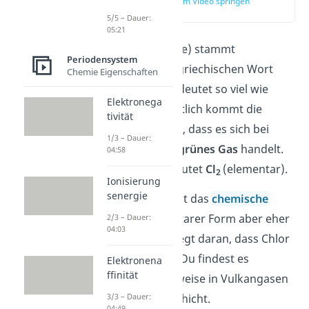
zur Stelle im Video springen
(00:11)
5/5 – Dauer:
05:21
Chlor (engl. chlorine) stammt
Periodensystem
ursprünglich vom griechischen Wort
Chemie Eigenschaften
chlorós ab. Das bedeutet so viel wie
Elektronega
„gelbgrün“. Vermutlich kommt die
tivität
Bezeichnung daher,
dass es sich bei
1/3 – Dauer:
Chlor um ein
gelb-grünes Gas
handelt.
04:58
Die Chlor-Formel lautet
Cl
(elementar).
2
Ionisierung
senergie
Auf der Erde kommt das
chemische
Element
in elementarer Form aber eher
2/3 – Dauer:
04:03
seltener vor. Das liegt daran, dass Chlor
extrem
reaktiv
ist. Du findest es
Elektronena
ffinität
dennoch beispielsweise in Vulkangasen
oder in der Ozonschicht.
3/3 – Dauer:
04:49