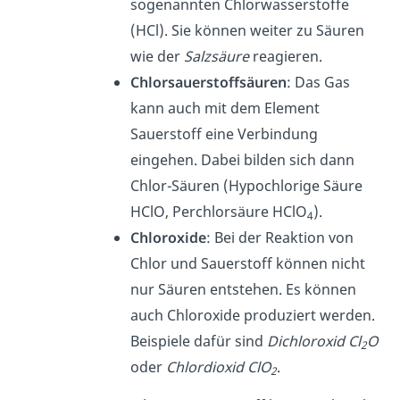
sogenannten Chlorwasserstoffe
(HCl). Sie können weiter zu Säuren
wie der
Salzsäure
reagieren.
Chlorsauerstoffsäuren
: Das Gas
kann auch mit dem Element
Sauerstoff eine Verbindung
eingehen. Dabei bilden sich dann
Chlor-Säuren (Hypochlorige Säure
HClO, Perchlorsäure HClO
).
4
Chloroxide
: Bei der Reaktion von
Chlor und Sauerstoff können nicht
nur Säuren entstehen. Es können
auch Chloroxide produziert werden.
Beispiele dafür sind
Dichloroxid Cl
O
2
oder
Chlordioxid ClO
.
2