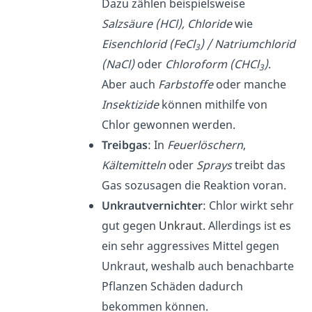
Dazu zählen beispielsweise
Salzsäure (HCl), Chloride
wie
Eisenchlorid (FeCl
) / Natriumchlorid
3
(NaCl)
oder
Chloroform (CHCl
)
.
3
Aber auch
Farbstoffe
oder manche
Insektizide
können mithilfe von
Chlor gewonnen werden.
Treibgas
: In
Feuerlöschern
,
Kältemitteln
oder
Sprays
treibt das
Gas sozusagen die Reaktion voran.
Unkrautvernichter
: Chlor wirkt sehr
gut gegen
Unkraut.
Allerdings ist es
ein sehr aggressives Mittel gegen
Unkraut, weshalb auch benachbarte
Pflanzen Schäden dadurch
bekommen können.