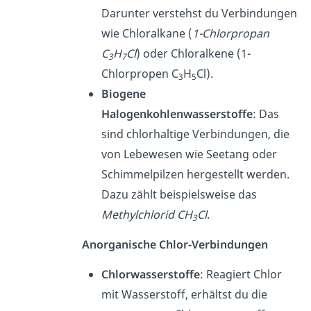
Darunter verstehst du Verbindungen
wie Chloralkane (
1-Chlorpropan
C
H
Cl
) oder Chloralkene (1-
3
7
Chlorpropen C
H
Cl).
3
5
Biogene
Halogenkohlenwasserstoffe
: Das
sind chlorhaltige Verbindungen, die
von Lebewesen wie Seetang oder
Schimmelpilzen hergestellt werden.
Dazu zählt beispielsweise das
Methylchlorid
CH
Cl
.
3
Anorganische Chlor-Verbindungen
Chlorwasserstoffe
: Reagiert Chlor
mit Wasserstoff, erhältst du die