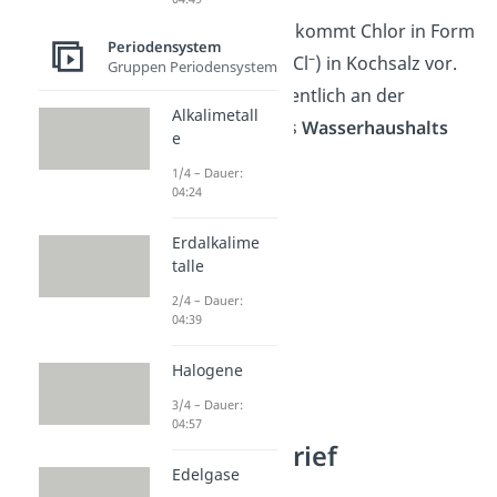
In unserem Körper kommt Chlor in Form
Periodensystem
–
von Chlorid-Ionen (Cl
) in Kochsalz vor.
Gruppen Periodensystem
Dadurch ist es wesentlich an der
Alkalimetall
Regulation
unseres
Wasserhaushalts
e
beteiligt.
1/4 – Dauer:
04:24
Erdalkalime
talle
2/4 – Dauer:
04:39
Halogene
3/4 – Dauer:
04:57
Chlor Steckbrief
Edelgase