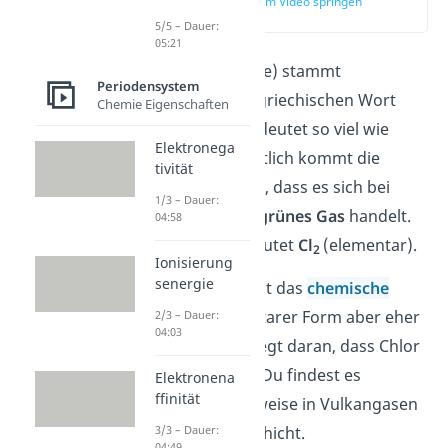
zur Stelle im Video springen
(00:11)
5/5 – Dauer:
05:21
Chlor (engl. chlorine) stammt
Periodensystem
ursprünglich vom griechischen Wort
Chemie Eigenschaften
chlorós ab. Das bedeutet so viel wie
Elektronega
„gelbgrün“. Vermutlich kommt die
tivität
Bezeichnung daher,
dass es sich bei
1/3 – Dauer:
Chlor um ein
gelb-grünes Gas
handelt.
04:58
Die Chlor-Formel lautet
Cl
(elementar).
2
Ionisierung
senergie
Auf der Erde kommt das
chemische
Element
in elementarer Form aber eher
2/3 – Dauer:
04:03
seltener vor. Das liegt daran, dass Chlor
extrem
reaktiv
ist. Du findest es
Elektronena
ffinität
dennoch beispielsweise in Vulkangasen
oder in der Ozonschicht.
3/3 – Dauer:
04:49