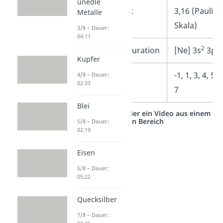
unedle
Elektronegativität
3,16 (Pauling
Metalle
Skala)
3/8 – Dauer:
04:11
2
5
Elektronenkonfiguration
[Ne] 3s
3p
Kupfer
Oxidationszahlen
-1, 1, 3, 4, 5, 6
4/8 – Dauer:
02:33
7
Blei
Studyflix vernetzt: Hier ein Video aus einem
anderen Bereich
5/8 – Dauer:
02:19
Eisen
6/8 – Dauer:
05:22
Quecksilber
7/8 – Dauer: