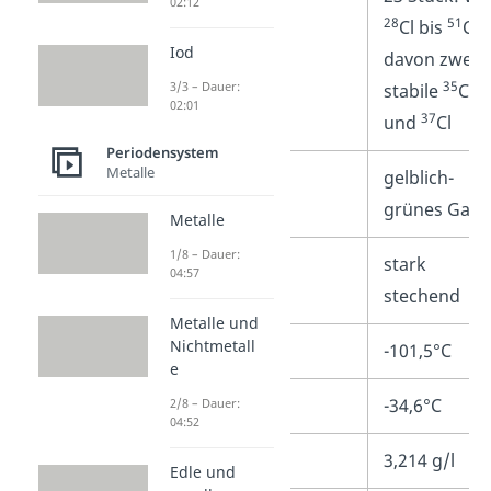
02:12
28
51
Cl bis
Cl,
Iod
davon zwei
35
3/3 – Dauer:
stabile
Cl
02:01
37
und
Cl
Periodensystem
Metalle
Aussehen
gelblich-
grünes Gas
Metalle
1/8 – Dauer:
Geruch
stark
04:57
stechend
Metalle und
Nichtmetall
Schmelzpunkt
-101,5°C
e
Siedepunkt
-34,6°C
2/8 – Dauer:
04:52
Dichte
3,214 g/l
Edle und