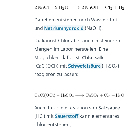
Daneben entstehen noch Wasserstoff
und
Natriumhydroxid
(NaOH).
Du kannst Chlor aber auch in kleineren
Mengen im Labor herstellen. Eine
Möglichkeit dafür ist,
Chlorkalk
(CaCl(OCl)) mit
Schwefelsäure
(H
SO
)
2
4
reagieren zu lassen:
Auch durch die Reaktion von
Salzsäure
(HCl) mit
Sauerstoff
kann elementares
Chlor entstehen: