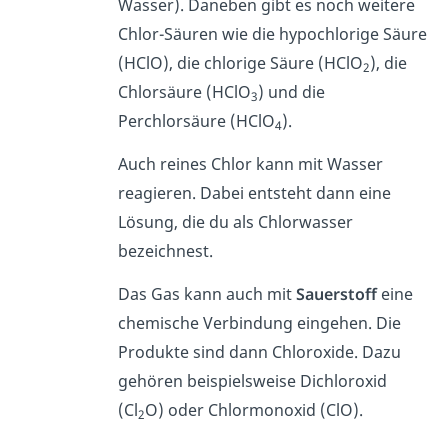
Wasser). Daneben gibt es noch weitere
Chlor-Säuren wie die hypochlorige Säure
(HClO), die chlorige Säure (HClO
), die
2
Chlorsäure (HClO
) und die
3
Perchlorsäure (HClO
).
4
Auch reines Chlor kann mit Wasser
reagieren. Dabei entsteht dann eine
Lösung, die du als Chlorwasser
bezeichnest.
Das Gas kann auch mit
Sauerstoff
eine
chemische Verbindung eingehen. Die
Produkte sind dann Chloroxide. Dazu
gehören beispielsweise Dichloroxid
(Cl
O) oder Chlormonoxid (ClO).
2