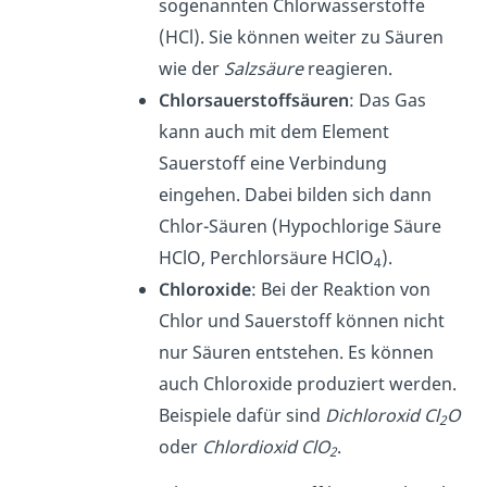
sogenannten Chlorwasserstoffe
(HCl). Sie können weiter zu Säuren
wie der
Salzsäure
reagieren.
Chlorsauerstoffsäuren
: Das Gas
kann auch mit dem Element
Sauerstoff eine Verbindung
eingehen. Dabei bilden sich dann
Chlor-Säuren (Hypochlorige Säure
HClO, Perchlorsäure HClO
).
4
Chloroxide
: Bei der Reaktion von
Chlor und Sauerstoff können nicht
nur Säuren entstehen. Es können
auch Chloroxide produziert werden.
Beispiele dafür sind
Dichloroxid Cl
O
2
oder
Chlordioxid ClO
.
2