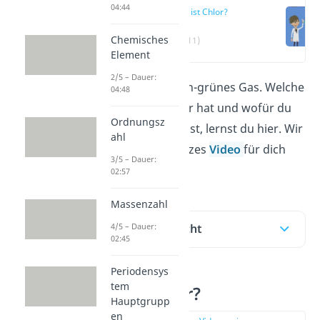
04:44
Was ist Chlor?
Chemisches
(00:11)
Element
2/5 – Dauer:
Chlor ist ein gelblich-grünes Gas. Welche
04:48
Eigenschaften Chlor hat und wofür du
Ordnungsz
es verwenden kannst, lernst du hier. Wir
ahl
haben auch ein kurzes
Video
für dich
3/5 – Dauer:
vorbereitet!
02:57
Massenzahl
4/5 – Dauer:
Inhaltsübersicht
02:45
Periodensys
tem
Was ist Chlor?
Hauptgrupp
en