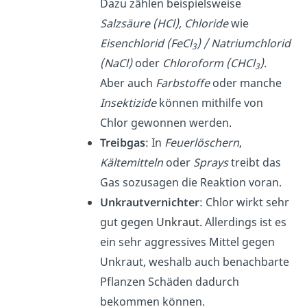
Dazu zählen beispielsweise
Salzsäure (HCl), Chloride
wie
Eisenchlorid (FeCl
) / Natriumchlorid
3
(NaCl)
oder
Chloroform (CHCl
)
.
3
Aber auch
Farbstoffe
oder manche
Insektizide
können mithilfe von
Chlor gewonnen werden.
Treibgas
: In
Feuerlöschern
,
Kältemitteln
oder
Sprays
treibt das
Gas sozusagen die Reaktion voran.
Unkrautvernichter
: Chlor wirkt sehr
gut gegen
Unkraut.
Allerdings ist es
ein sehr aggressives Mittel gegen
Unkraut, weshalb auch benachbarte
Pflanzen Schäden dadurch
bekommen können.