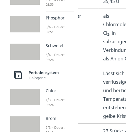
Molare Masse
35,45 u
02:35
Vorkommen in der
als
Phosphor
Natur
Chlormolekü
5/6 – Dauer:
02:51
Cl
, in
2
salzartigen
Schwefel
Verbindung
6/6 – Dauer:
–
als Anion Cl
02:28
Periodensystem
Besonderheiten
Lässt sich
Halogene
verflüssigen
und bei tiefe
Chlor
Temperatur
1/3 – Dauer:
02:24
entstehen
gelbe Kristal
Brom
2/3 – Dauer:
Isotope
23 Stück: vo