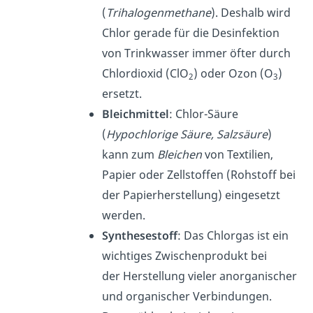
(
Trihalogenmethane
). Deshalb wird
Chlor gerade für die Desinfektion
von Trinkwasser immer öfter durch
Chlordioxid (ClO
) oder Ozon (O
)
2
3
ersetzt.
Bleichmittel
: Chlor-Säure
(
Hypochlorige Säure, Salzsäure
)
kann zum
Bleichen
von Textilien,
Papier oder Zellstoffen (Rohstoff bei
der Papierherstellung) eingesetzt
werden.
Synthesestoff
: Das Chlorgas ist ein
wichtiges Zwischenprodukt bei
der Herstellung vieler anorganischer
und organischer Verbindungen.