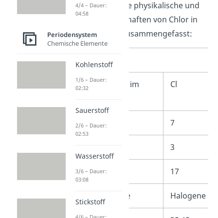
Wir haben dir einige physikalische und
4/4 – Dauer:
04:58
chemische Eigenschaften von Chlor in
einem Steckbrief zusammengefasst:
Periodensystem
Chemische Elemente
Chlor Steckbrief
Kohlenstoff
1/6 – Dauer:
Zeichen / Symbol im
Cl
02:32
Periodensystem
Sauerstoff
Hauptgruppe
7
2/6 – Dauer:
02:53
Periode
3
Wasserstoff
Ordnungszahl
17
3/6 – Dauer:
03:08
Elementkategorie
Halogene
Stickstoff
4/6 – Dauer: