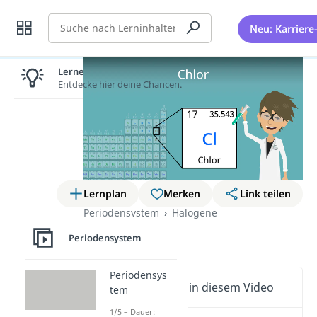
Suche
Neu: Karriere
Lernen lohnt sich!
Entdecke hier deine Chancen.
Lernplan
Merken
Link teilen
Periodensystem
Halogene
Chlor
Periodensystem
Periodensys
Wichtige Inhalte in diesem Video
tem
1/5 – Dauer: