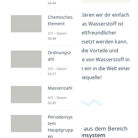
04:44
In diesem Video erklären wir dir einfach
Chemisches
und verständlich, was Wasserstoff ist
Element
und wie er als umweltfreundlicher
2/5 – Dauer:
04:48
Energieträger eingesetzt werden kann.
Erfahre mehr über die Vorteile und
Ordnungsz
Anwendungsgebiete von Wasserstoff in
ahl
der Zukunft. Tauche ein in die Welt einer
3/5 – Dauer:
02:57
nachhaltigen Energiequelle!
Massenzahl
4/5 – Dauer:
02:45
Periodensys
tem
Beliebte Inhalte aus dem Bereich
Hauptgrupp
Periodensystem
en