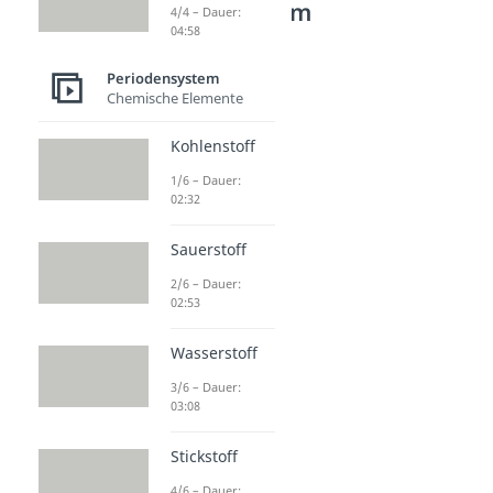
Periodensystem
4/4 – Dauer:
04:58
Chemische Elemente
Kohlenstoff
Periodensystem
Dauer: 02:32
Chemische Elemente
Sauerstoff
Dauer: 02:53
Kohlenstoff
Wasserstoff
1/6 – Dauer:
Dauer: 03:08
02:32
Stickstoff
Dauer: 02:35
Phosphor
Sauerstoff
Dauer: 02:51
2/6 – Dauer:
Schwefel
02:53
Dauer: 02:28
Wasserstoff
3/6 – Dauer:
03:08
Stickstoff
4/6 – Dauer: