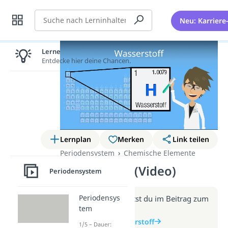
Suche
Neu: Karriere
Lernen lohnt sich!
Entdecke hier deine Chancen.
Lernplan
Merken
Link teilen
Periodensystem
Chemische Elemente
Wasserstoff (Video)
Periodensystem
Periodensys
Weitere Infos erhältst du im Beitrag zum
tem
Video
zum Beitrag: Wasserstoff
1/5 – Dauer: