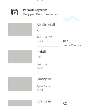
Periodensystem
Gruppen Periodensystem
Alkalimetall
e
1/4 – Dauer:
Lernen lohnt sich!
04:24
Entdecke hier deine Chancen.
Erdalkalime
talle
2/4 – Dauer:
04:39
Halogene
3/4 – Dauer:
04:57
Edelgase
Weitere Inhalte: