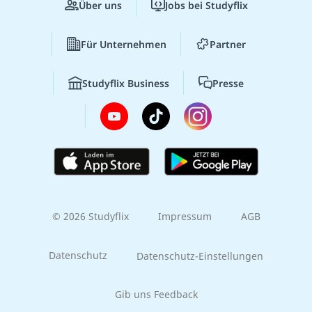
Über uns
Jobs bei Studyflix
Für Unternehmen
Partner
Studyflix Business
Presse
© 2026 Studyflix
Impressum
AGB
Datenschutz
Datenschutz-Einstellungen
Gib uns Feedback