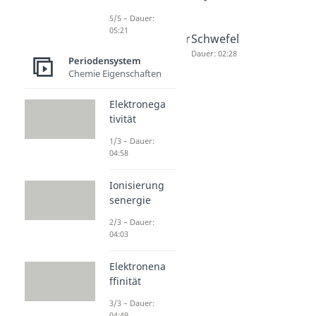
5/5 – Dauer:
05:21
Stickstoff
Phosphor
Schwefel
Dauer: 02:35
Dauer: 02:51
Dauer: 02:28
Periodensystem
Chemie Eigenschaften
Elektronega
tivität
1/3 – Dauer:
04:58
Ionisierung
senergie
2/3 – Dauer:
04:03
Elektronena
ffinität
3/3 – Dauer:
04:49