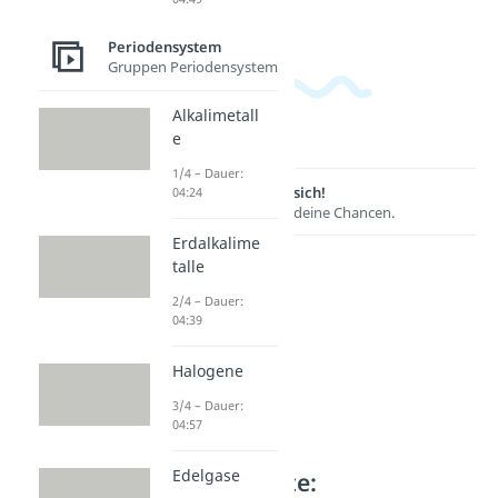
Periodensystem
Gruppen Periodensystem
Alkalimetall
e
1/4 – Dauer:
Lernen lohnt sich!
04:24
Entdecke hier deine Chancen.
Erdalkalime
talle
2/4 – Dauer:
04:39
Halogene
3/4 – Dauer:
04:57
Edelgase
Weitere Inhalte: