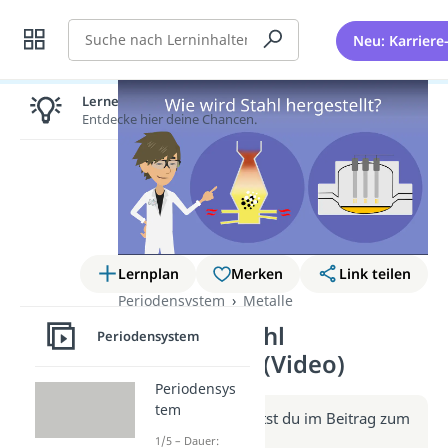
Suche
Neu: Karriere
Lernen lohnt sich!
Entdecke hier deine Chancen.
Lernplan
Merken
Link teilen
Periodensystem
Metalle
Wie wird Stahl
Periodensystem
hergestellt? (Video)
Periodensys
tem
Weitere Infos erhältst du im Beitrag zum
Video
1/5 – Dauer: