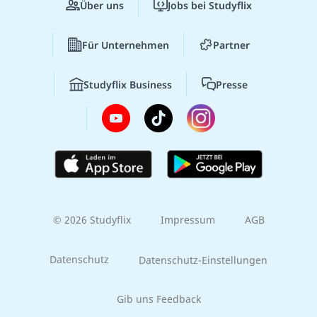
Über uns
Jobs bei Studyflix
Für Unternehmen
Partner
Studyflix Business
Presse
© 2026 Studyflix
Impressum
AGB
Datenschutz
Datenschutz-Einstellungen
Gib uns Feedback