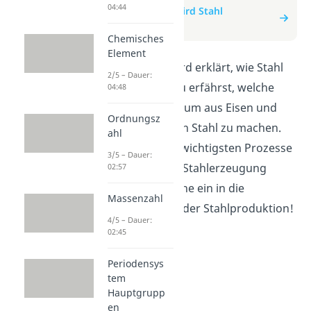
04:44
zum Beitrag: Wie wird Stahl
hergestellt?
Chemisches
Element
In diesem Video wird erklärt, wie Stahl
2/5 – Dauer:
hergestellt wird. Du erfährst, welche
04:48
Schritte nötig sind, um aus Eisen und
Ordnungsz
anderen Materialien Stahl zu machen.
ahl
Dabei wird auf die wichtigsten Prozesse
3/5 – Dauer:
und Techniken der Stahlerzeugung
02:57
eingegangen. Tauche ein in die
Massenzahl
faszinierende Welt der Stahlproduktion!
4/5 – Dauer:
02:45
Periodensys
tem
Hauptgrupp
en