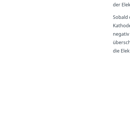
der Ele
Sobald 
Kathode
negativ
übersch
die Ele