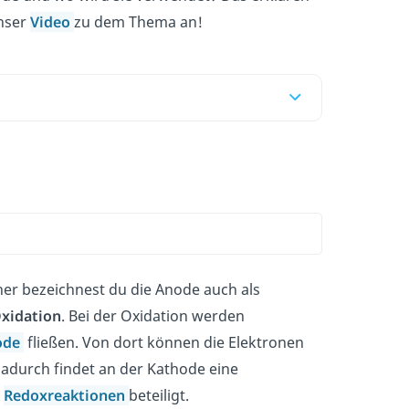
unser
Video
zu dem Thema an!
her bezeichnest du die Anode auch als
xidation
. Bei der Oxidation werden
ode
fließen. Von dort können die Elektronen
urch findet an der Kathode eine
n
Redoxreaktionen
beteiligt.