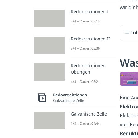
wir dir
Redoxreaktionen I
2/4 – Dauer: 05:13
In
Redoxreaktionen II
3/4 – Dauer: 05:39
Was
Redoxreaktionen
Übungen
4/4 – Dauer: 05:21
Redoxreaktionen
Eine An
Galvanische Zelle
Elektr
Galvanische Zelle
Elektro
1/5 – Dauer: 04:44
von Rea
Redukt