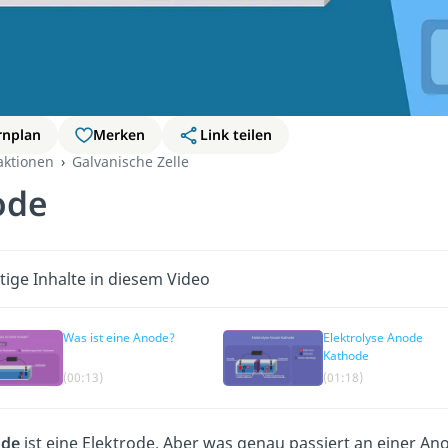
rnplan
Merken
Link teilen
aktionen
Galvanische Zelle
ode
tige Inhalte in diesem Video
Was ist eine Anode?
Elektrolyse Anode
Kathode
(00:13)
(01:18)
de
ist eine Elektrode. Aber was genau passiert an einer A