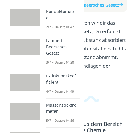
zum Beitrag: Lambert Beersches Gesetz
Konduktometri
e
In diesem Video erklären wir dir das
2/7 – Dauer: 04:47
Lambert-Beersche Gesetz. Du erfährst,
wie Licht durch eine Substanz absorbiert
Lambert
Beersches
wird und warum die Intensität des Lichts
Gesetz
mit der Dicke der Substanz abnimmt.
3/7 – Dauer: 04:20
Verstehe jetzt die Grundlagen der
optischen Absorption!
Extinktionskoef
fizient
4/7 – Dauer: 04:49
Massenspektro
meter
5/7 – Dauer: 04:56
Beliebte Inhalte aus dem Bereich
Analytische Chemie