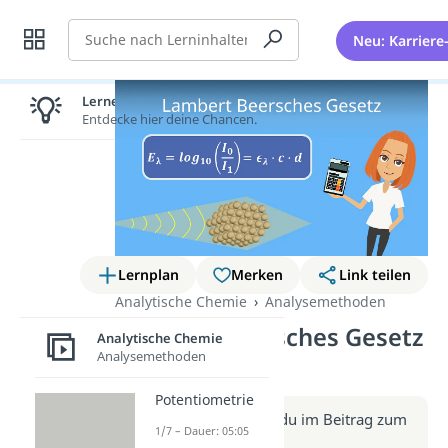
Suche
Neu: Karriere
Lernen lohnt sich!
Entdecke hier deine Chancen.
Lernplan
Merken
Link teilen
Analytische Chemie
Analysemethoden
Lambert Beersches Gesetz
Analytische Chemie
Analysemethoden
(Video)
Potentiometrie
Weitere Infos erhältst du im Beitrag zum
1/7 – Dauer: 05:05
Video