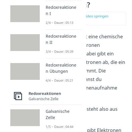
Redoxreaktion?
Redoxreaktione
n I
zur Stelle im Video springen
(00:20)
2/4 – Dauer: 05:13
Eine
Redoxreaktion
ist eine chemische
Redoxreaktione
n II
Reaktion, bei der Elektronen
3/4 – Dauer: 05:39
übertragen werden. Dabei gibt ein
Reaktionspartner Elektronen ab, die ein
Redoxreaktione
anderer Partner aufnimmt. Die
n Übungen
Elektronenabgabe nennst du
4/4 – Dauer: 05:21
Oxidation
, die Elektronenaufnahme
Redoxreaktionen
Reduktion
.
Galvanische Zelle
Eine Redoxreaktion besteht also aus
Galvanische
zwei Teilreaktionen:
Zelle
1/5 – Dauer: 04:44
Oxidation
: Stoff
A
gibt Elektronen