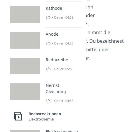
–
(
e
) ab. Du nennst ihn
Kathode
Reduktionsmittel oder
2/5 – Dauer: 04:52
Elektronendonator.
Reduktion
: Stoff
B
nimmt die
Anode
–
Elektronen (
e
) auf. Du bezeichnest
3/5 – Dauer: 04:36
ihn als Oxidationsmittel oder
Elektronenakzeptor.
Redoxreihe
4/5 – Dauer: 05:50
Nernst
Gleichung
5/5 – Dauer: 04:55
Redoxreaktionen
Elektrochemie
Elektrochemisch