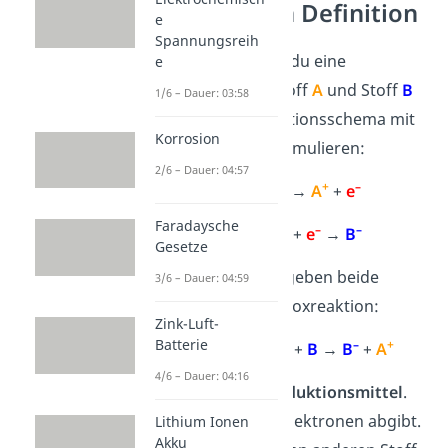
Redoxreaktion Definition
e
Spannungsreih
In der Chemie kannst du eine
e
Redoxreaktion von Stoff
A
und Stoff
B
1/6 – Dauer: 03:58
nach folgendem Reaktionsschema mit
Korrosion
den Teilreaktionen formulieren:
2/6 – Dauer: 04:57
+
–
Oxidation:
A
→
A
+
e
Faradaysche
–
–
Reduktion:
B
+
e
→
B
Gesetze
Zusammengefasst ergeben beide
3/6 – Dauer: 04:59
Teilreaktionen die Redoxreaktion:
Zink-Luft-
Batterie
–
+
Redoxreaktion:
A
+
B
→
B
+
A
4/6 – Dauer: 04:16
Stoff
A
ist hier das
Reduktionsmittel
.
Das ist ein Stoff, der Elektronen abgibt.
Lithium Ionen
Akku