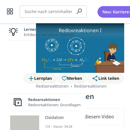
Suche
Neu: Karriere
Lernen lohnt sich!
Entdecke hier deine Chancen.
Lernplan
Merken
Link teilen
Redoxreaktionen
Redoxreaktionen
Redoxreaktionen
Redoxreaktionen
Redoxreaktionen: Grundlagen
Wichtige Inhalte in diesem Video
Oxidation
1/4 – Dauer: 04:28