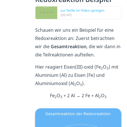
zur Stelle im Video springen
(00:40)
Schauen wir uns ein Beispiel für eine
Redoxreaktion an: Zuerst betrachten
wir die
Gesamtreaktion
, die wir dann in
die Teilreaktionen aufteilen.
Hier reagiert Eisen(III)-oxid (Fe
O
) mit
2
3
Aluminium (Al) zu Eisen (Fe) und
Aluminiumoxid (Al
O
).
2
3
Fe
O
+ 2 Al → 2 Fe + Al
O
2
3
2
3