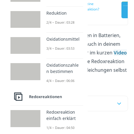
Was ist eine
Redoxreaktion?
Reduktion
(00:20)
2/4 – Dauer: 03:28
Redoxreaktionen finden in Batterien,
Oxidationsmittel
Akkumulatoren oder auch in deinem
3/4 – Dauer: 03:53
Körper statt. Hier oder im kurzen
Video
zeigen wir dir, was eine Redoxreaktion
Oxidationszahle
ist und wie du Redoxgleichungen selbst
n bestimmen
aufstellen kannst.
4/4 – Dauer: 06:06
Redoxreaktionen
Inhaltsübersicht
Redoxreaktion
einfach erklärt
1/4 – Dauer: 04:50
Was ist eine