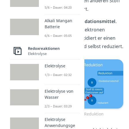
Dabei reduziert er einen anderen Stoff
5/6 – Dauer: 04:20
und wird selbst oxidiert.
Alkali Mangan
Stoff
B
ist hier das
Oxidationsmittel
.
Batterie
Das ist ein Stoff, der Elektronen
6/6 – Dauer: 05:05
aufnimmt. Dadurch oxidiert er einen
anderen Stoff und wird selbst reduziert.
Redoxreaktionen
Elektrolyse
Elektrolyse
1/3 – Dauer: 02:32
Elektrolyse von
Wasser
2/3 – Dauer: 03:29
Oxidation und Reduktion
Elektrolyse
Anwendungsge