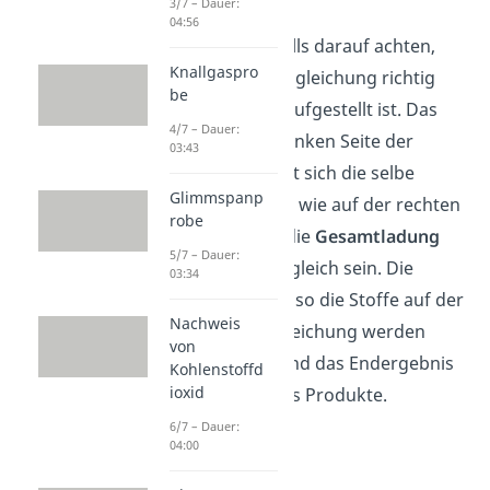
3/7 – Dauer:
04:56
Du solltest ebenfalls darauf achten,
Knallgaspro
dass die Reaktionsgleichung richtig
be
stöchiometrisch
aufgestellt ist. Das
4/7 – Dauer:
bedeutet auf der linken Seite der
03:43
Gleichung befindet sich die selbe
Glimmspanp
Menge an Stoffen, wie auf der rechten
robe
Seite. Auch muss die
Gesamtladung
5/7 – Dauer:
auf beiden Seiten gleich sein. Die
03:34
Ausgangsstoffe, also die Stoffe auf der
Nachweis
linken Seite der Gleichung werden
von
Edukte genannt und das Endergebnis
Kohlenstoffd
ioxid
bezeichnet man als Produkte.
6/7 – Dauer:
04:00