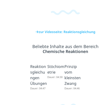
zur Videoseite: Reaktionsgleichung
Beliebte Inhalte aus dem Bereich
Chemische Reaktionen
Reaktion
Stöchiom
Prinzip
sgleichu
etrie
vom
ngen
Dauer: 04:30
kleinsten
Übungen
Zwang
Dauer: 04:47
Dauer: 04:46