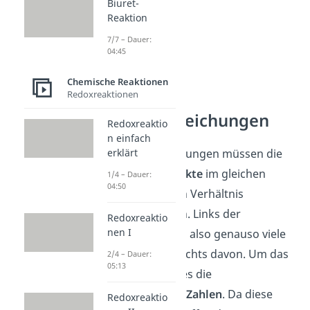
Biuret-
Reaktion
7/7 – Dauer:
04:45
Chemische Reaktionen
Redoxreaktionen
Reaktionsgleichungen
Redoxreaktio
n einfach
erklärt
In Reaktionsgleichungen müssen die
Edukte
und
Produkte
im gleichen
1/4 – Dauer:
04:50
stöchiometrischen Verhältnis
zueinander stehen. Links der
Redoxreaktio
nen I
Gleichung müssen also genauso viele
Atome sein, wie rechts davon. Um das
2/4 – Dauer:
05:13
zu erreichen gibt es die
stöchiometrische Zahlen
. Da diese
Redoxreaktio