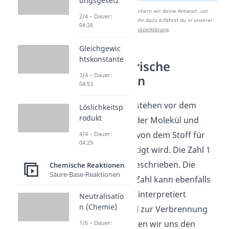
ungsgesetz
Nach Beantwortung speichern wir deine Antwort, um
2/4 – Dauer:
Studyflix zu verbessern. Mehr dazu erfährst du in unserer
04:26
Datenschutzerklärung
.
Gleichgewic
htskonstante
Stöchiometrische
3/4 – Dauer:
Koeffizienten
04:53
Die
Koeffizienten
stehen vor dem
Löslichkeitsp
rodukt
jeweiligen Atom oder Molekül und
geben an, wie viel von dem Stoff für
4/4 – Dauer:
04:29
die Reaktion benötigt wird. Die Zahl 1
wird dabei nicht geschrieben. Die
Chemische Reaktionen
Säure-Base-Reaktionen
stöchiometrische Zahl kann ebenfalls
in der
Einheit Mol
interpretiert
Neutralisatio
n (Chemie)
werden. Im Kapitel zur Verbrennung
von
Methan
schauen wir uns den
1/6 – Dauer: