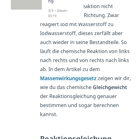
ng
Hier verläuft die Reaktion nicht
3/3 – Dauer:
vollständig in eine Richtung. Zwar
03:19
reagiert Iod mit Wasserstoff zu
Iodwasserstoff, dieses zerfällt aber
auch wieder in seine Bestandteile. So
läuft die chemische Reaktion von links
nach rechts und von rechts nach links
ab. In dem Artikel zu dem
Massenwirkungsgesetz
zeigen wir dir,
wie du das chemische
Gleichgewicht
der Reaktionsgleichung genauer
bestimmen und sogar berechnen
kannst.
Reaktionsgleichung