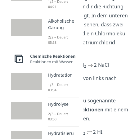
1/2 – Dauer:
normalen Pfeil, der dir die Richtung
04:21
der Reaktion anzeigt. In dem unteren
Alkoholische
Beispiel kannst du sehen, dass zwei
Gärung
Natriumatome und ein Chlormolekül
2/2 – Dauer:
zu zwei Teilchen Natriumchlorid
05:38
reagieren.
Chemische Reaktionen
Reaktionen mit Wasser
2 Na + Cl
2 NaCl
2
Hydratation
Die Reaktion läuft von links nach
1/3 – Dauer:
rechts.
03:34
Ebenfalls kannst du sogenannte
Hydrolyse
Gleichgewichtsreaktionen
mit einem
2/3 – Dauer:
Doppelpfeil abbilden.
03:50
I
+ H
2 HI
Hydratisieru
2
2