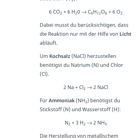
6 CO
+ 6 H
0
C
H
O
+ 6 O
2
2
6
12
6
2
Dabei musst du berücksichtigen, dass
die Reaktion nur mit der Hilfe von
Licht
abläuft.
Um
Kochsalz
(NaCl) herzustellen
benötigst du Natrium (N) und Chlor
(Cl).
2 Na + Cl
2 NaCl
2
Für
Ammoniak
(NH
) benötigst du
3
Stickstoff (N) und Wasserstoff (H):
N
+ 3 H
2 NH
2
2
3
Die Herstellung von metallischem