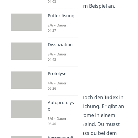
04:03
Koeffizient an einem Beispiel an.
Pufferlösung
2/6 – Dauer:
04:27
Dissoziation
3/6 – Dauer:
04:43
Protolyse
Index
4/6 – Dauer:
05:26
Zusätzlich gibt es noch den
Index
in
Autoprotolys
einer Reaktionsgleichung. Er gibt an
e
wie viele gleiche Atome in einem
5/6 – Dauer:
Molekül gebunden sind. Du musst
05:46
aber aufpassen, dass du bei dem
Korrespondi