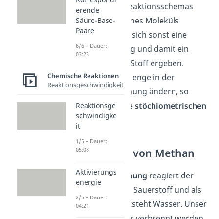
Aufstellen eines Reaktionsschemas
erende
nichts am Index eines Moleküls
Säure-Base-
Paare
änderst. Es würde sich sonst eine
6/6 – Dauer:
andere Verbindung und damit ein
03:23
komplett anderer Stoff ergeben.
Chemische Reaktionen
Möchtest du die Menge in der
Reaktionsgeschwindigkeit
chemischen Gleichung ändern, so
benutze immer die
stöchiometrischen
Reaktionsge
schwindigke
Koeffizienten
.
it
1/5 – Dauer:
Verbrennung von Methan
05:08
Aktivierungs
Bei einer
Verbrennung
reagiert der
energie
Ausgangsstoff mit Sauerstoff und als
2/5 – Dauer:
Nebenprodukt entsteht Wasser. Unser
04:21
Ausgangsstoff, der verbrennt werden