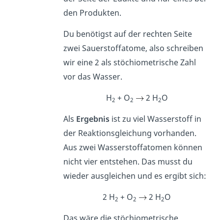
den Produkten.
Du benötigst auf der rechten Seite
zwei Sauerstoffatome, also schreiben
wir eine 2 als stöchiometrische Zahl
vor das Wasser.
H
+ O
2 H
O
2
2
2
Als
Ergebnis
ist zu viel Wasserstoff in
der Reaktionsgleichung vorhanden.
Aus zwei Wasserstoffatomen können
nicht vier entstehen. Das musst du
wieder ausgleichen und es ergibt sich:
2 H
+ O
2 H
O
2
2
2
Das wäre die stöchiometrische