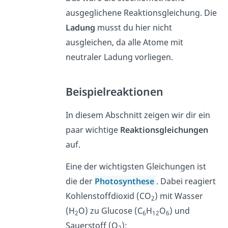
ausgeglichene Reaktionsgleichung. Die
Ladung
musst du hier nicht
ausgleichen, da alle Atome mit
neutraler Ladung vorliegen.
Beispielreaktionen
In diesem Abschnitt zeigen wir dir ein
paar wichtige
Reaktionsgleichungen
auf.
Eine der wichtigsten Gleichungen ist
die der
Photosynthese
. Dabei reagiert
Kohlenstoffdioxid (CO
) mit Wasser
2
(H
O) zu Glucose (C
H
O
) und
2
6
12
6
Sauerstoff (O
):
2