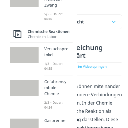
Zwang
5/5 – Dauer:
04:46
Inhaltsübersicht
Chemische Reaktionen
Chemie im Labor
Reaktionsgleichung
Versuchspro
einfach erklärt
tokoll
1/3 – Dauer:
zur Stelle im Video springen
04:35
(00:14)
Gefahrensy
Chemische Stoffe können miteinander
mbole
Chemie
reagieren
und in andere Verbindungen
umgeformt werden. In der Chemie
2/3 – Dauer:
04:24
kannst du eine solche Reaktion als
Reaktionsgleichung
darstellen. Diese
Gasbrenner
wird auch oft als
Reaktionsschema