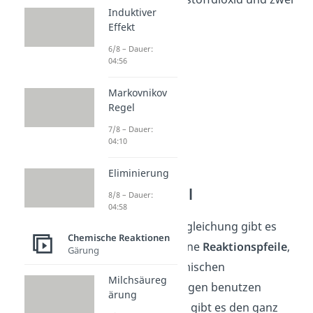
Induktiver
Mol Wasser.
Effekt
6/8 – Dauer:
04:56
Markovnikov
Regel
7/8 – Dauer:
04:10
Eliminierung
Reaktionspfeil
8/8 – Dauer:
04:58
In einer Reaktionsgleichung gibt es
Chemische Reaktionen
zudem verschiedene
Reaktionspfeile
,
Gärung
die du in den chemischen
Milchsäureg
Reaktionsgleichungen benutzen
ärung
kannst. Zum einen gibt es den ganz