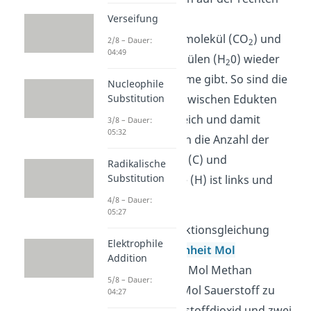
Seite durch ein
Verseifung
Kohlenstoffdioxidmolekül (CO
) und
2/8 – Dauer:
2
04:49
zwei Wassermolekülen (H
0) wieder
2
vier Sauerstoffatome gibt. So sind die
Nucleophile
Sauerstoffatome zwischen Edukten
Substitution
und Produkten gleich und damit
3/8 – Dauer:
05:32
ausgeglichen. Auch die Anzahl der
Kohlensotffatome (C) und
Radikalische
Substitution
Wasserstoffatome (H) ist links und
rechts die gleiche.
4/8 – Dauer:
05:27
Du kannst die Reaktionsgleichung
Elektrophile
ebenfalls in der
Einheit Mol
Addition
interpretieren. Ein Mol Methan
5/8 – Dauer:
reagiert mit zwei Mol Sauerstoff zu
04:27
einem Mol Kohlenstoffdioxid und zwei