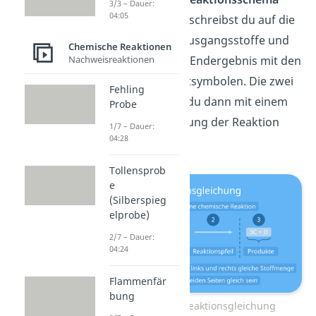
3/3 – Dauer:
04:05
bezeichnet. Dabei schreibst du auf die
linke Seite deine Ausgangsstoffe und
Chemische Reaktionen
Nachweisreaktionen
auf die rechte das Endergebnis mit den
jeweiligen Elementsymbolen. Die zwei
Fehling
Seiten verbindest du dann mit einem
Probe
Pfeil, der die Richtung der Reaktion
1/7 – Dauer:
04:28
angibt.
Tollensprob
e
(Silberspieg
elprobe)
2/7 – Dauer:
04:24
Flammenfär
bung
Aufbau einer Reaktionsgleichung