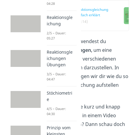
04:28
Reaktionsgleichung
einfach erklärt
Reaktionsgle
(00:14)
ichung
2/5 – Dauer:
05:27
In der Chemie verwendest du
Reaktionsgleichungen,
um eine
Reaktionsgle
ichungen
Reaktion zwischen verschiedenen
Übungen
Stoffen symbolisch darzustellen. In
3/5 – Dauer:
diesem Beitrag zeigen wir dir wie du so
04:47
eine Reaktionsgleichung aufstellen
Stöchiometri
kannst.
e
Du willst das ganze kurz und knapp
4/5 – Dauer:
04:30
zusammengefasst in einem Video
erklärt bekommen? Dann schau doch
Prinzip vom
hier
mal rein.
kleinsten