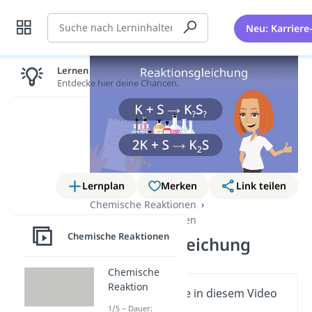
Suche
Neu: Karriere
Lernen lohnt sich!
Entdecke hier deine Chancen.
Lernplan
Merken
Link teilen
Chemische Reaktionen
Chemische Reaktionen
Chemische Reaktionen
Reaktionsgleichung
Chemische
Reaktion
Wichtige Inhalte in diesem Video
1/5 – Dauer: