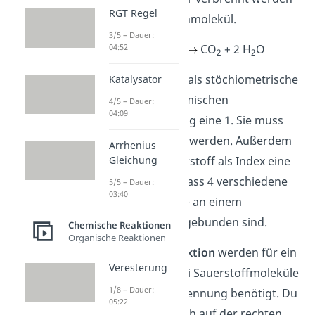
RGT Regel
soll, ist ein Methanmolekül.
3/5 – Dauer:
CH
+ 2 O
CO
+ 2 H
O
04:52
4
2
2
2
Methan
(CH
) hat als stöchiometrische
Katalysator
4
Zahl in dieser chemischen
4/5 – Dauer:
04:09
Reaktionsgleichung eine 1. Sie muss
nicht geschrieben werden. Außerdem
Arrhenius
besitzt der Wasserstoff als Index eine
Gleichung
4. Das bedeutet, dass 4 verschiedene
5/5 – Dauer:
03:40
Wasserstoffatome an einem
Kohlenstoffatom gebunden sind.
Chemische Reaktionen
Organische Reaktionen
In der
Beispielreaktion
werden für ein
Veresterung
Methan (CH
) zwei Sauerstoffmoleküle
4
1/8 – Dauer:
(O
) bei der Verbrennung benötigt. Du
2
05:22
siehst, dass es auch auf der rechten