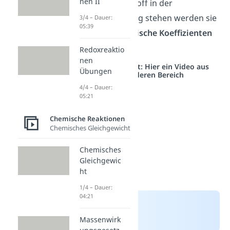
nen II
Zahlen vor dem Stoff in der
Reaktionsgleichung stehen werden sie
3/4 – Dauer:
05:39
auch
stöchiometrische Koeffizienten
genannt.
Redoxreaktio
nen
Studyflix vernetzt: Hier ein Video aus
Übungen
einem anderen Bereich
4/4 – Dauer:
05:21
Chemische Reaktionen
Chemisches Gleichgewicht
Chemisches
Gleichgewic
ht
1/4 – Dauer:
04:21
Massenwirk